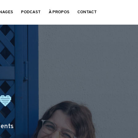
NAGES
PODCAST
À PROPOS
CONTACT
💙
nents