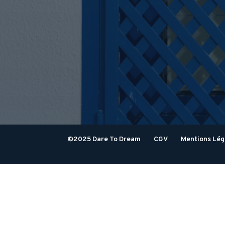
©2025 Dare To Dream
CGV
Mentions Lég