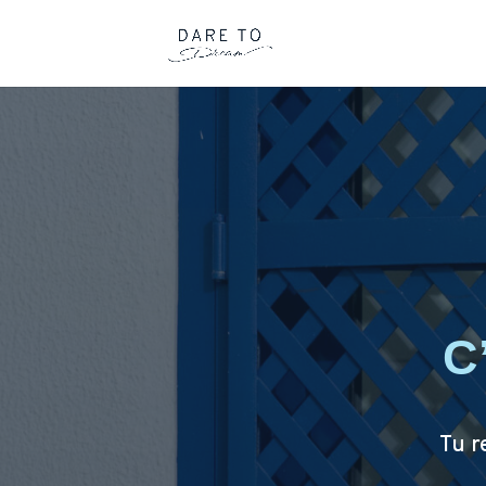
C
Tu r