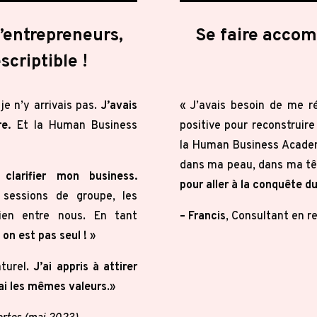
d’entrepreneurs,
Se faire acco
scriptible !
je n’y arrivais pas.
J’avais
«
J’avais besoin de me ré
e.
Et la Human Business
positive pour reconstruire
la Human Business Acad
dans ma peau, dans ma tê
larifier mon business.
pour aller à la conquête 
 sessions de groupe, les
ien entre nous. En tant
– Francis
, Consultant en r
à on est pas seul !
»
turel.
J’ai appris à attirer
’ai les mêmes valeurs
.»