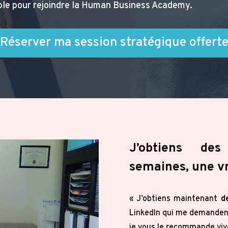
gible pour rejoindre la Human Business Academy.
Réserver ma session stratégique offert
J’obtiens des
semaines, une vr
« J’obtiens maintenant
d
LinkedIn qui me demandent
je vous le recommande viv