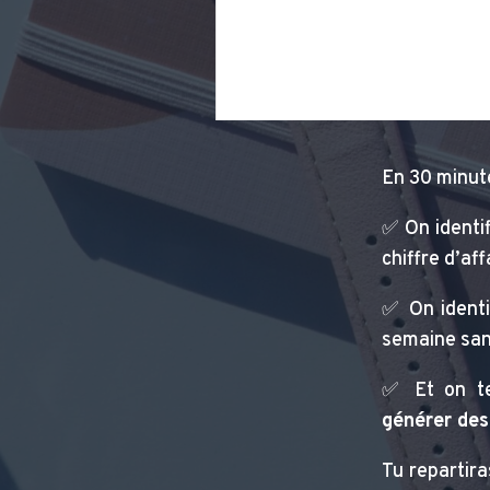
En 30 minute
✅ On identif
chiffre d’aff
✅ On identi
semaine san
✅ Et on te
générer de
Tu repartira