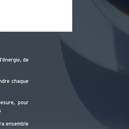
d’énergie, de
ndre chaque
esure, pour
s
erra ensemble