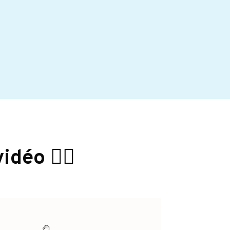
idéo 👇🏼