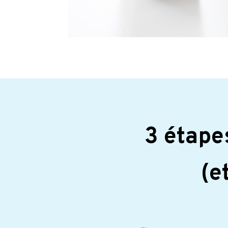
3 étapes
(e