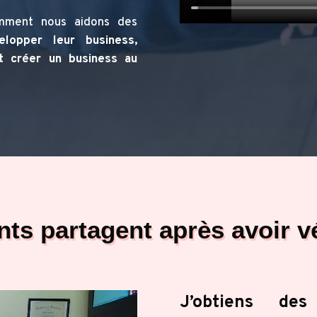
mment nous aidons des
elopper leur business,
et créer un business au
nts partagent après avoir v
J’obtiens des