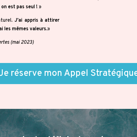
à on est pas seul !
»
turel.
J’ai appris à attirer
’ai les mêmes valeurs
.»
ertes (mai 2023)
Je réserve mon Appel Stratégiqu